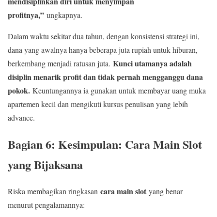
mendisiplinkan diri untuk menyimpan
profitnya,”
ungkapnya.
Dalam waktu sekitar dua tahun, dengan konsistensi strategi ini,
dana yang awalnya hanya beberapa juta rupiah untuk hiburan,
Kunci utamanya adalah
berkembang menjadi ratusan juta.
disiplin menarik profit dan tidak pernah mengganggu dana
pokok.
Keuntungannya ia gunakan untuk membayar uang muka
apartemen kecil dan mengikuti kursus penulisan yang lebih
advance.
Bagian 6: Kesimpulan: Cara Main Slot
yang Bijaksana
cara main slot
Riska membagikan ringkasan
yang benar
menurut pengalamannya: