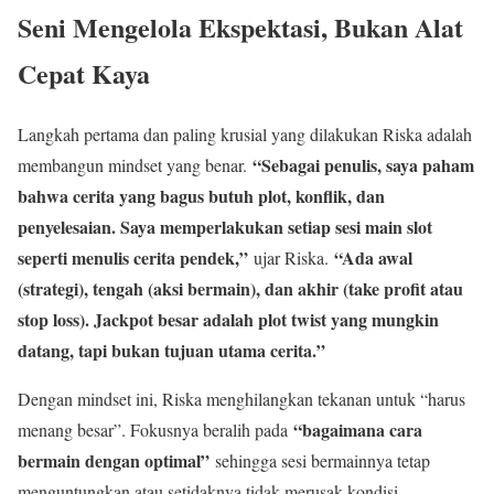
Seni Mengelola Ekspektasi, Bukan Alat
Cepat Kaya
Langkah pertama dan paling krusial yang dilakukan Riska adalah
“Sebagai penulis, saya paham
membangun mindset yang benar.
bahwa cerita yang bagus butuh plot, konflik, dan
penyelesaian. Saya memperlakukan setiap sesi main slot
seperti menulis cerita pendek,”
“Ada awal
ujar Riska.
(strategi), tengah (aksi bermain), dan akhir (take profit atau
stop loss). Jackpot besar adalah plot twist yang mungkin
datang, tapi bukan tujuan utama cerita.”
Dengan mindset ini, Riska menghilangkan tekanan untuk “harus
“bagaimana cara
menang besar”. Fokusnya beralih pada
bermain dengan optimal”
sehingga sesi bermainnya tetap
menguntungkan atau setidaknya tidak merusak kondisi