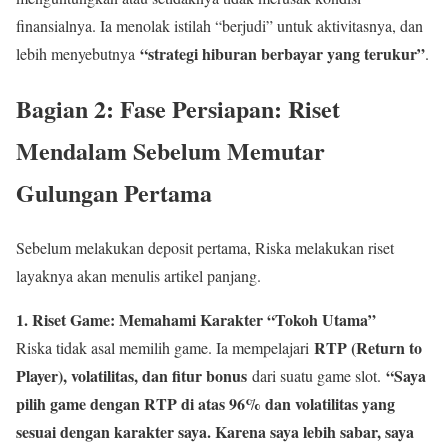
finansialnya. Ia menolak istilah “berjudi” untuk aktivitasnya, dan
“strategi hiburan berbayar yang terukur”
lebih menyebutnya
.
Bagian 2: Fase Persiapan: Riset
Mendalam Sebelum Memutar
Gulungan Pertama
Sebelum melakukan deposit pertama, Riska melakukan riset
layaknya akan menulis artikel panjang.
1. Riset Game: Memahami Karakter “Tokoh Utama”
RTP (Return to
Riska tidak asal memilih game. Ia mempelajari
Player), volatilitas, dan fitur bonus
“Saya
dari suatu game slot.
pilih game dengan RTP di atas 96% dan volatilitas yang
sesuai dengan karakter saya. Karena saya lebih sabar, saya