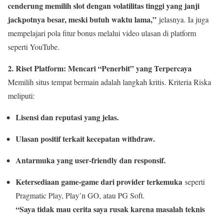
cenderung memilih slot dengan volatilitas tinggi yang janji
jackpotnya besar, meski butuh waktu lama,”
jelasnya. Ia juga
mempelajari pola fitur bonus melalui video ulasan di platform
seperti YouTube.
2. Riset Platform: Mencari “Penerbit” yang Terpercaya
Memilih situs tempat bermain adalah langkah kritis. Kriteria Riska
meliputi:
Lisensi dan reputasi yang jelas.
Ulasan positif terkait kecepatan withdraw.
Antarmuka yang user-friendly dan responsif.
Ketersediaan game-game dari provider terkemuka
seperti
Pragmatic Play, Play’n GO, atau PG Soft.
“Saya tidak mau cerita saya rusak karena masalah teknis