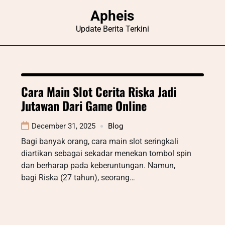
Skip
Apheis
to
Update Berita Terkini
content
Cara Main Slot Cerita Riska Jadi
Jutawan Dari Game Online
December 31, 2025
Blog
Bagi banyak orang, cara main slot seringkali
diartikan sebagai sekadar menekan tombol spin
dan berharap pada keberuntungan. Namun,
bagi Riska (27 tahun), seorang…